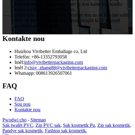
konpayi nou an. Nou espere ofri pi bon kalite machandiz
kliyan yo soti nan tout mond yo.
Deviz nou an se "Kliyan se Bondye nou an ak bon jan kalite
mete an premye. Panse pou kliyan nenpòt ki lè. Rezoud
pwoblèm nan priyorite"
Kontakte nou
Huizhou Vivibetter Emballage co, Ltd
Telefòn: +86-13352793058
Imèl:
info@vivibetterpackaging.com
Imèl 2:
cissy_zhang88@vivibetterpackaging.com
Whatsapp: 008613926507061
FAQ
FAQ
Sou nou
Kontakte nou
Pwodwi cho
-
Sitemap
Sak twalèt PVC
,
Zip PVC sak
,
Sak kosmetik Pu
,
Zip sak kosmetik
,
Pandye sak kosmetik
,
Fashion sak kosmetik
,