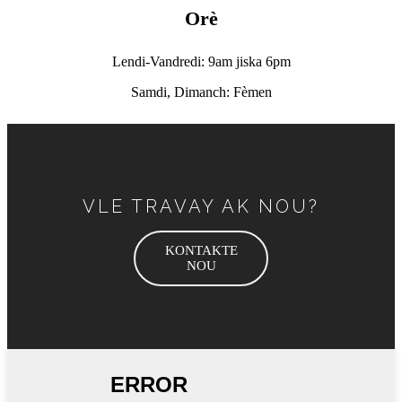
Orè
Lendi-Vandredi: 9am jiska 6pm
Samdi, Dimanch: Fèmen
VLE TRAVAY AK NOU?
KONTAKTE
NOU