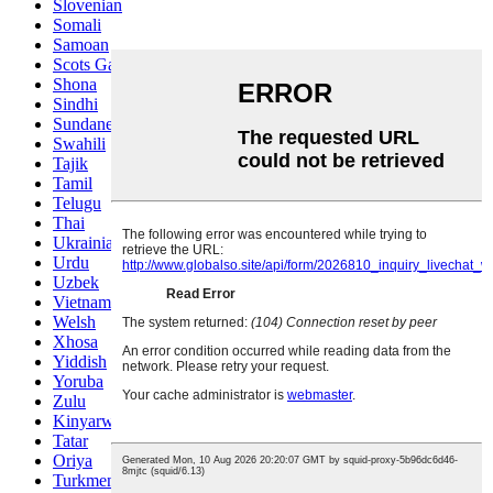
Slovenian
Somali
Samoan
Scots Gaelic
Shona
Sindhi
Sundanese
Swahili
Tajik
Tamil
Telugu
Thai
Ukrainian
Urdu
Uzbek
Vietnamese
Welsh
Xhosa
Yiddish
Yoruba
Zulu
Kinyarwanda
Tatar
Oriya
Turkmen