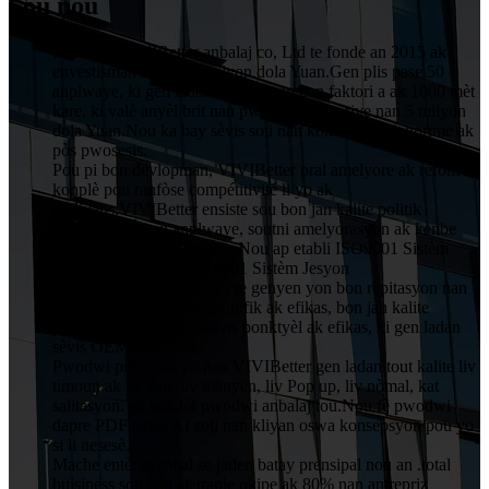
Sou nou
HuiZhou VIVIBetter anbalaj co, Ltd te fonde an 2015 ak
envestisman an nan 1 milyon dola Yuan.Gen plis pase 50
anplwaye, ki gen ladan 5 teknisyen nan faktori a ak 1000 mèt
kare, ki valè anyèl brit nan pwodiksyon te rive nan 5 milyon
dola Yuan.Nou ka bay sèvis soti nan konsepsyon, enprime ak
pòs pwosesis.
Pou pi bon devlopman, VIVIBetter pral amelyore ak refòm
konplè pou ranfòse compétitivité li yo ak
enfliyans.VIVIBetter ensiste sou bon jan kalite politik
patisipasyon tout anplwaye, soutni amelyorasyon ak kenbe
angajman pou chak kliyan.Nou ap etabli ISO9001 Sistèm
Asirans Kalite ak ISO14001 Sistèm Jesyon
Anviwònman.VIVIBetter te genyen yon bon repitasyon nan
men kliyan ak jesyon syantifik ak efikas, bon jan kalite
pwodwi, pri rezonab, sèvis ponktyèl ak efikas, ki gen ladan
sèvis OEM ak ODM.
Pwodwi prensipal yo nan VIVIBetter gen ladan tout kalite liv
timoun ak liv son, liv manyen, liv Pop up, liv nòmal, kat
salitasyon. ak kèk lòt pwodwi anbalaj tou.Nou fè pwodwi
dapre PDF oswa AI soti nan kliyan oswa konsepsyon pou yo
si li nesesè.
Mache entènasyonal se jaden batay prensipal nou an .total
buisiness soti nan aletranje okipe ak 80% nan antrepriz