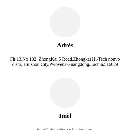
Adrès
Flr 13.No 132 .ZhongKai 5 Road.Zhongkai Hi-Tech nouvo
distri, Huizhou City.Pwovens Guangdong.Lachin.516029
Imèl
info@vivibetterpackaging.com