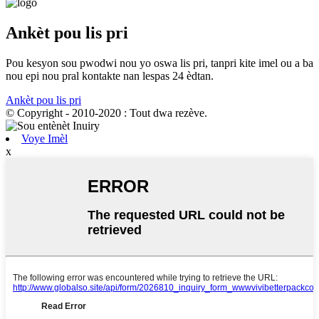
Ankèt pou lis pri
Pou kesyon sou pwodwi nou yo oswa lis pri, tanpri kite imel ou a ba
nou epi nou pral kontakte nan lespas 24 èdtan.
Ankèt pou lis pri
© Copyright - 2010-2020 : Tout dwa rezève.
Voye Imèl
x