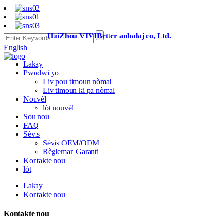
HuiZhou VIVIBetter anbalaj co, Ltd.
English
Lakay
Pwodwi yo
Liv pou timoun nòmal
Liv timoun ki pa nòmal
Nouvèl
lòt nouvèl
Sou nou
FAQ
Sèvis
Sèvis OEM/ODM
Règleman Garanti
Kontakte nou
lòt
Lakay
Kontakte nou
Kontakte nou