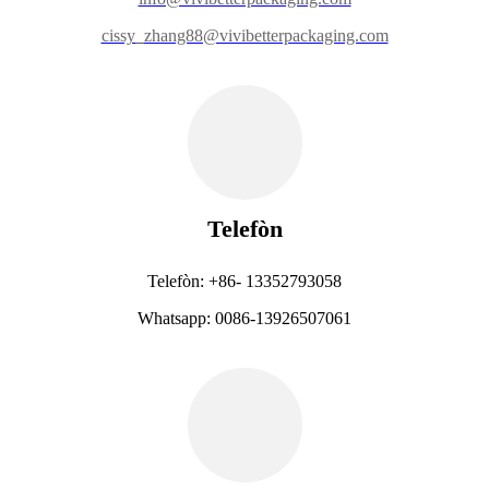
cissy_zhang88@vivibetterpackaging.com
Telefòn
Telefòn: +86- 13352793058
Whatsapp: 0086-13926507061