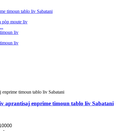
..
v aprantisaj enprime timoun tablo liv Sabatani
10000