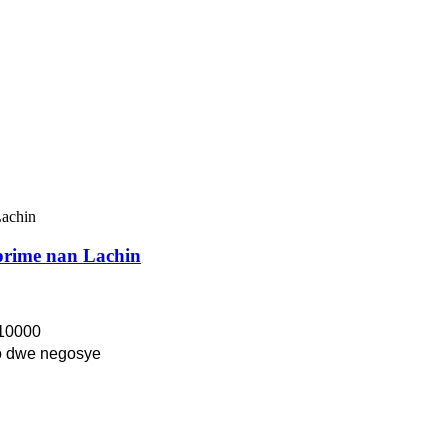
nprime nan Lachin
10000
 dwe negosye