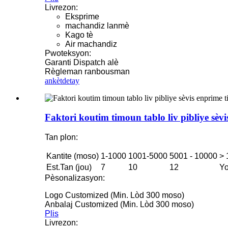
Livrezon:
Eksprime
machandiz lanmè
Kago tè
Air machandiz
Pwoteksyon:
Garanti Dispatch alè
Règleman ranbousman
ankèt
detay
Faktori koutim timoun tablo liv pibliye sèv
Tan plon:
Kantite (moso)
1-1000
1001-5000
5001 - 10000
> 
Est.Tan (jou)
7
10
12
Yo
Pèsonalizasyon:
Logo Customized (Min. Lòd 300 moso)
Anbalaj Customized (Min. Lòd 300 moso)
Plis
Livrezon: