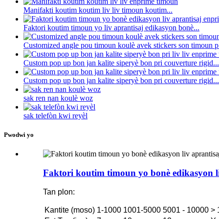
Manifakti koutim koutim liv liv timoun koutim...
Faktori koutim timoun yo liv aprantisaj edikasyon bonè...
Customized angle pou timoun koulè avek stickers son timoun p.
Custom pop up bon jan kalite siperyè bon pri couverture rigid...
Custom pop up bon jan kalite siperyè bon pri couverture rigid...
sak ren nan koulè woz
sak telefòn kwi reyèl
Pwodwi yo
Faktori koutim timoun yo bonè edikasyon li
Tan plon:
Kantite (moso)
1-1000
1001-5000
5001 - 10000
> 