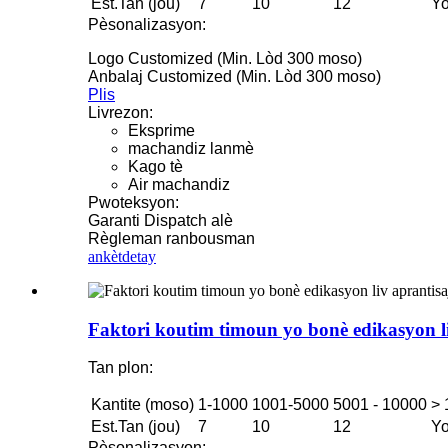
Est.Tan (jou)
7
10
12
Yo
Pèsonalizasyon:
Logo Customized (Min. Lòd 300 moso)
Anbalaj Customized (Min. Lòd 300 moso)
Plis
Livrezon:
Eksprime
machandiz lanmè
Kago tè
Air machandiz
Pwoteksyon:
Garanti Dispatch alè
Règleman ranbousman
ankèt
detay
Faktori koutim timoun yo bonè edikasyon li
Tan plon:
Kantite (moso)
1-1000
1001-5000
5001 - 10000
> 
Est.Tan (jou)
7
10
12
Yo
Pèsonalizasyon: