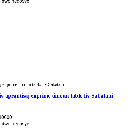
 dwe negosye
v aprantisaj enprime timoun tablo liv Sabatani
10000
 dwe negosye