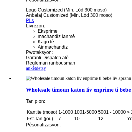
Logo Customized (Min. Lòd 300 moso)
Anbalaj Customized (Min. Lòd 300 moso)
Plis
Livrezon:
Eksprime
machandiz lanmè
Kago tè
Air machandiz
Pwoteksyon:
Garanti Dispatch alè
Règleman ranbousman
ankèt
detay
Wholesale timoun katon liv enprime ti bebe
Tan plon:
Kantite (moso)
1-1000
1001-5000
5001 - 10000
> 
Est.Tan (jou)
7
10
12
Yo
Pèsonalizasyon: