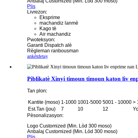
Anbalaj Customized (Min. Lòd 300 moso)
Plis
Livrezon:
Eksprime
machandiz lanmè
Kago tè
Air machandiz
Pwoteksyon:
Garanti Dispatch alè
Règleman ranbousman
ankèt
detay
Piblikatè Xinyi timoun timoun katon liv e
Tan plon:
Kantite (moso)
1-1000
1001-5000
5001 - 10000
> 
Est.Tan (jou)
7
10
12
Yo
Pèsonalizasyon:
Logo Customized (Min. Lòd 300 moso)
Anbalaj Customized (Min. Lòd 300 moso)
Plis