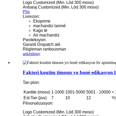
Logo Customized (Min. Lòd 300 moso)
Anbalaj Customized (Min. Lòd 300 moso)
Plis
Livrezon:
Eksprime
machandiz lanmè
Kago tè
Air machandiz
Pwoteksyon:
Garanti Dispatch alè
Règleman ranbousman
ankèt
detay
Faktori koutim timoun yo bonè edikasyon li
Tan plon:
Kantite (moso)
1-1000
1001-5000
5001 - 10000
> 
Est.Tan (jou)
7
10
12
Yo
Pèsonalizasyon:
Logo Customized (Min. Lòd 300 moso)