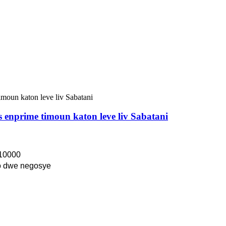
is enprime timoun katon leve liv Sabatani
10000
 dwe negosye