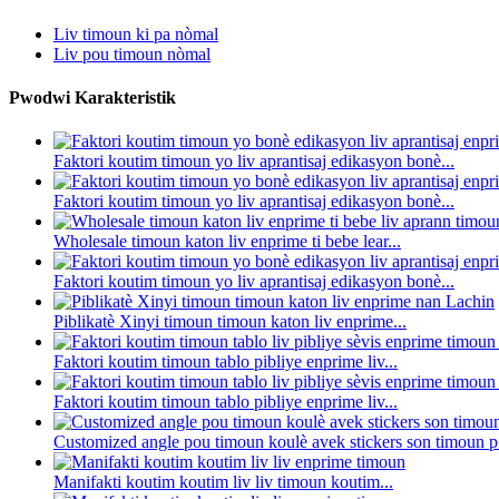
Liv timoun ki pa nòmal
Liv pou timoun nòmal
Pwodwi Karakteristik
Faktori koutim timoun yo liv aprantisaj edikasyon bonè...
Faktori koutim timoun yo liv aprantisaj edikasyon bonè...
Wholesale timoun katon liv enprime ti bebe lear...
Faktori koutim timoun yo liv aprantisaj edikasyon bonè...
Piblikatè Xinyi timoun timoun katon liv enprime...
Faktori koutim timoun tablo pibliye enprime liv...
Faktori koutim timoun tablo pibliye enprime liv...
Customized angle pou timoun koulè avek stickers son timoun p.
Manifakti koutim koutim liv liv timoun koutim...