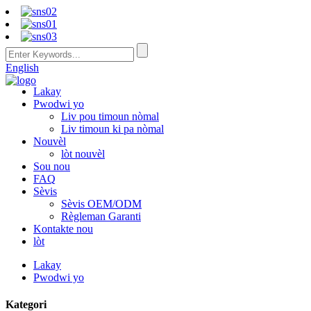
English
Lakay
Pwodwi yo
Liv pou timoun nòmal
Liv timoun ki pa nòmal
Nouvèl
lòt nouvèl
Sou nou
FAQ
Sèvis
Sèvis OEM/ODM
Règleman Garanti
Kontakte nou
lòt
Lakay
Pwodwi yo
Kategori