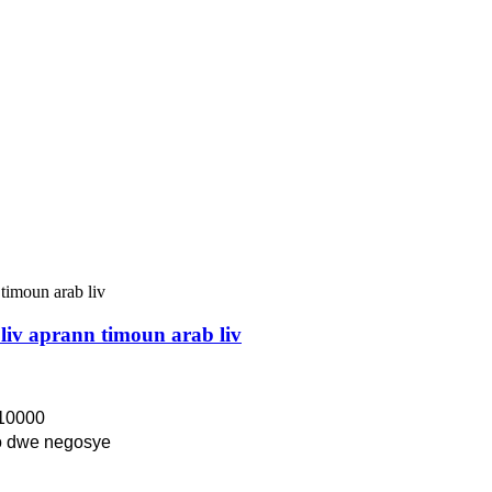
 liv aprann timoun arab liv
10000
 dwe negosye