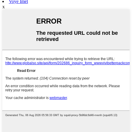
Voye Imèl
x