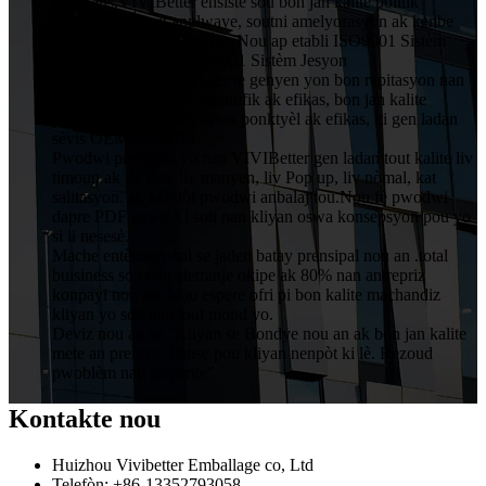
enfliyans.VIVIBetter ensiste sou bon jan kalite politik
patisipasyon tout anplwaye, soutni amelyorasyon ak kenbe
angajman pou chak kliyan.Nou ap etabli ISO9001 Sistèm
Asirans Kalite ak ISO14001 Sistèm Jesyon
Anviwònman.VIVIBetter te genyen yon bon repitasyon nan
men kliyan ak jesyon syantifik ak efikas, bon jan kalite
pwodwi, pri rezonab, sèvis ponktyèl ak efikas, ki gen ladan
sèvis OEM ak ODM.
Pwodwi prensipal yo nan VIVIBetter gen ladan tout kalite liv
timoun ak liv son, liv manyen, liv Pop up, liv nòmal, kat
salitasyon. ak kèk lòt pwodwi anbalaj tou.Nou fè pwodwi
dapre PDF oswa AI soti nan kliyan oswa konsepsyon pou yo
si li nesesè.
Mache entènasyonal se jaden batay prensipal nou an .total
buisiness soti nan aletranje okipe ak 80% nan antrepriz
konpayi nou an. Nou espere ofri pi bon kalite machandiz
kliyan yo soti nan tout mond yo.
Deviz nou an se "Kliyan se Bondye nou an ak bon jan kalite
mete an premye. Panse pou kliyan nenpòt ki lè. Rezoud
pwoblèm nan priyorite"
Kontakte nou
Huizhou Vivibetter Emballage co, Ltd
Telefòn: +86-13352793058