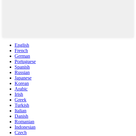
English
French
German
Portuguese
Spanish
Russian
Japanese
Korean
Arabic
Irish
Greek
Turkish
Italian
Danish
Romanian
Indonesian
Czech