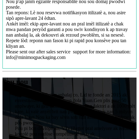
Nou p'ap janm egzante responsablite nou sou domaj pwodwi
posede.
Tan repons: Lè nou resevwa notifikasyon itilizatè a, nou asire
sipò apre-lavant 24 èdtan.
Ankèt imèl: ekip apre-lavant nou an pral imèl itilizatè a chak
mwa pandan peryòd garanti a pou swiv kondisyon k ap travay
nan anbalaj la, ak dekouvri ak rezoud pwoblèm, si sa nesesè.
Repete lòd: reponn nan fason ki pi rapid pou konsève pou tan
kliyan an.
Please sent our after sales service support for more information:
info@minimoqpackaging.com
Sou nou
HuiZhou VIVIBetter anbalaj co, Ltd te fonde an 2015 ak
envestisman an nan 1 milyon dola Yuan.Gen plis pase 50
anplwaye, ki gen ladan 5 teknisyen nan faktori a ak 1000 mèt
kare, ki valè anyèl brit nan pwodiksyon te rive nan 5 milyon
dola Yuan.Nou ka bay sèvis soti nan konsepsyon, enprime ak
pòs pwosesis.
Pou pi bon devlopman, VIVIBetter pral amelyore ak refòm
konplè pou ranfòse compétitivité li yo ak