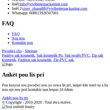
Imèl:
info@vivibetterpackaging.com
Imèl 2:
cissy_zhang88@vivibetterpackaging.com
Whatsapp: 008613926507061
FAQ
FAQ
Sou nou
Kontakte nou
Pwodwi cho
-
Sitemap
Pandye sak kosmetik
,
Sak kosmetik Pu
,
Sak twalèt PVC
,
Zip sak
kosmetik
,
Fashion sak kosmetik
,
Zip PVC sak
,
Ankèt pou lis pri
Pou kesyon sou pwodwi nou yo oswa lis pri, tanpri kite imel ou a ba
nou epi nou pral kontakte nan lespas 24 èdtan.
Ankèt pou lis pri
© Copyright - 2010-2020 : Tout dwa rezève.