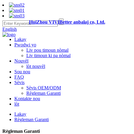
HuiZhou VIVIBetter anbalaj co, Ltd.
English
Lakay
Pwodwi yo
Liv pou timoun nòmal
Liv timoun ki pa nòmal
Nouvèl
lòt nouvèl
Sou nou
FAQ
Sèvis
Sèvis OEM/ODM
Règleman Garanti
Kontakte nou
lòt
Lakay
Règleman Garanti
Règleman Garanti