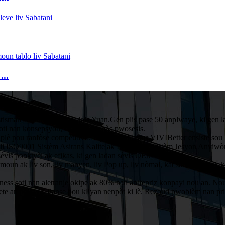
...
isman an nan 1 milyon dola Yuan.Gen plis pase 50 anplwaye, ki gen lada
oti nan konsepsyon, enprime ak pòs pwosesis.
 pou ranfòse compétitivité li yo ak enfliyans.VIVIBetter ensiste sou bo
li ISO9001 Sistèm Asirans Kalite ak ISO14001 Sistèm Jesyon Anviwò
, sèvis ponktyèl ak efikas, ki gen ladan sèvis OEM ak ODM.
timoun ak liv son, liv manyen, liv Pop up, liv nòmal, kat salitasyon. 
iness soti nan aletranje okipe ak 80% nan antrepriz konpayi nou an. Nou
ete an premye. Panse pou kliyan nenpòt ki lè. Rezoud pwoblèm nan pri