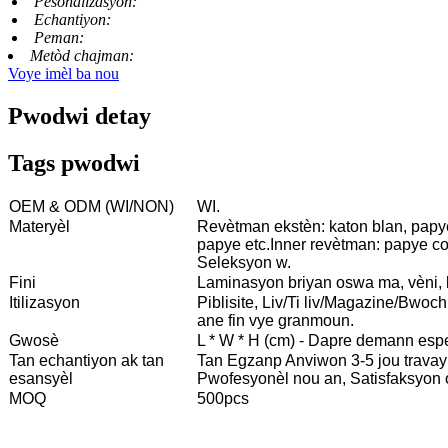
Pèsonalizasyon:
Echantiyon:
Peman:
Metòd chajman:
Voye imèl ba nou
Pwodwi detay
Tags pwodwi
OEM & ODM (WI/NON)
WI.
Materyèl
Revètman ekstèn: katon blan, papy
papye etc.Inner revètman: papye c
Seleksyon w.
Fini
Laminasyon briyan oswa ma, vèni, 
Itilizasyon
Piblisite, Liv/Ti liv/Magazine/Bwochi
ane fin vye granmoun.
Gwosè
L * W * H (cm) - Dapre demann esp
Tan echantiyon ak tan
Tan Egzanp Anviwon 3-5 jou travay
esansyèl
Pwofesyonèl nou an, Satisfaksyon 
MOQ
500pcs