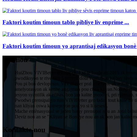
Faktori koutim timoun tablo pibliye liv enprime ...
Faktori koutim timoun yo aprantisaj edikasyon bonè 
Sou nou
HuiZhou VIVIBetter anbalaj co, Ltd te fonde an 2015 ak envest
pwodiksyon te rive nan 5 milyon dola Yuan.Nou ka bay sèvis s
Pou pi bon devlopman, VIVIBetter pral amelyore ak refòm konplè
amelyorasyon ak kenbe angajman pou chak kliyan.Nou ap etab
jesyon syantifik ak efikas, bon jan kalite pwodwi, pri rezonab
Pwodwi prensipal yo nan VIVIBetter gen ladan tout kalite liv 
nan kliyan oswa konsepsyon pou yo si li nesesè.
Mache entènasyonal se jaden batay prensipal nou an .total buis
Deviz nou an se "Kliyan se Bondye nou an ak bon jan kalite m
Kontakte nou