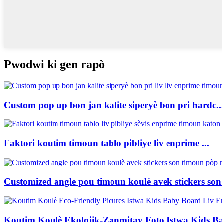
Pwodwi ki gen rapò
Custom pop up bon jan kalite siperyè bon pri hardc..
Faktori koutim timoun tablo pibliye liv enprime ...
Customized angle pou timoun koulè avek stickers son
Koutim Koulè Ekolojik-Zanmitay Foto Istwa Kids Ba