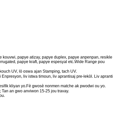
e kouvwi, papye atizay, papye duplex, papye anpenpan, resikle
orrugated, papye kraft, papye espesyal etc.Wide Range pou
kouch UV, lò oswa ajan Stamping, tach UV.
 Enpresyon, liv istwa timoun, liv aprantisaj pre-lekòl. Liv aprant
esifik kliyan yo.Fè gwosè nonmen matche ak pwodwi ou yo.
; Tan an gwo anviwon 15-25 jou travay.
ou.