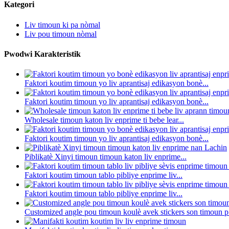
Kategori
Liv timoun ki pa nòmal
Liv pou timoun nòmal
Pwodwi Karakteristik
Faktori koutim timoun yo liv aprantisaj edikasyon bonè...
Faktori koutim timoun yo liv aprantisaj edikasyon bonè...
Wholesale timoun katon liv enprime ti bebe lear...
Faktori koutim timoun yo liv aprantisaj edikasyon bonè...
Piblikatè Xinyi timoun timoun katon liv enprime...
Faktori koutim timoun tablo pibliye enprime liv...
Faktori koutim timoun tablo pibliye enprime liv...
Customized angle pou timoun koulè avek stickers son timoun p.