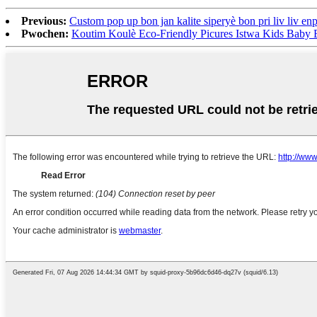
Previous:
Custom pop up bon jan kalite siperyè bon pri liv liv en
Pwochen:
Koutim Koulè Eco-Friendly Picures Istwa Kids Baby