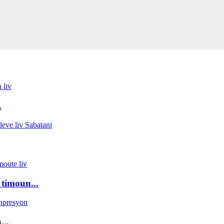
.
 timoun...
...