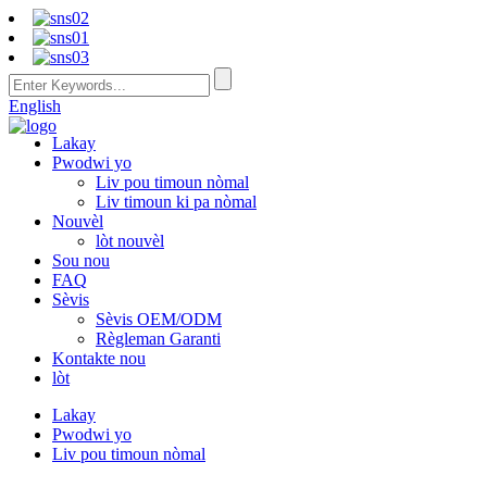
English
Lakay
Pwodwi yo
Liv pou timoun nòmal
Liv timoun ki pa nòmal
Nouvèl
lòt nouvèl
Sou nou
FAQ
Sèvis
Sèvis OEM/ODM
Règleman Garanti
Kontakte nou
lòt
Lakay
Pwodwi yo
Liv pou timoun nòmal