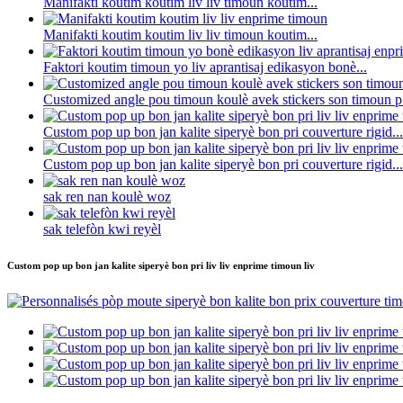
Manifakti koutim koutim liv liv timoun koutim...
Manifakti koutim koutim liv liv timoun koutim...
Faktori koutim timoun yo liv aprantisaj edikasyon bonè...
Customized angle pou timoun koulè avek stickers son timoun p.
Custom pop up bon jan kalite siperyè bon pri couverture rigid...
Custom pop up bon jan kalite siperyè bon pri couverture rigid...
sak ren nan koulè woz
sak telefòn kwi reyèl
Custom pop up bon jan kalite siperyè bon pri liv liv enprime timoun liv