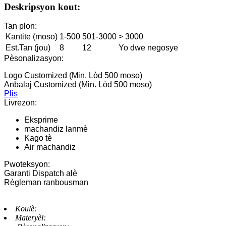
Deskripsyon kout:
Tan plon:
Kantite (moso)
1-500
501-3000
> 3000
Est.Tan (jou)
8
12
Yo dwe negosye
Pèsonalizasyon:
Logo Customized (Min. Lòd 500 moso)
Anbalaj Customized (Min. Lòd 500 moso)
Plis
Livrezon:
Eksprime
machandiz lanmè
Kago tè
Air machandiz
Pwoteksyon:
Garanti Dispatch alè
Règleman ranbousman
Koulè:
Materyèl: