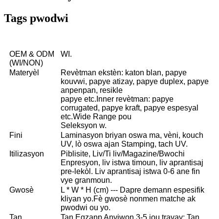
Tags pwodwi
OEM & ODM
WI.
(WI/NON)
Materyèl
Revètman ekstèn: katon blan, papye
kouvwi, papye atizay, papye duplex, papye
anpenpan, resikle
papye etc.Inner revètman: papye
corrugated, papye kraft, papye espesyal
etc.Wide Range pou
Seleksyon w.
Fini
Laminasyon briyan oswa ma, vèni, kouch
UV, lò oswa ajan Stamping, tach UV.
Itilizasyon
Piblisite, Liv/Ti liv/Magazine/Bwochi
Enpresyon, liv istwa timoun, liv aprantisaj
pre-lekòl. Liv aprantisaj istwa 0-6 ane fin
vye granmoun.
Gwosè
L * W * H (cm) --- Dapre demann espesifik
kliyan yo.Fè gwosè nonmen matche ak
pwodwi ou yo.
Tan
Tan Egzanp Anviwon 3-5 jou travay; Tan