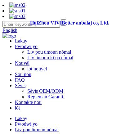
HuiZhou VIVIBetter anbalaj co, Ltd.
English
Lakay
Pwodwi yo
Liv pou timoun nòmal
Liv timoun ki pa nòmal
Nouvèl
lòt nouvèl
Sou nou
FAQ
Sèvis
Sèvis OEM/ODM
Règleman Garanti
Kontakte nou
lòt
Lakay
Pwodwi yo
Liv pou timoun nòmal