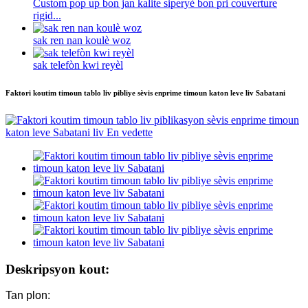
Custom pop up bon jan kalite siperyè bon pri couverture
rigid...
sak ren nan koulè woz
sak telefòn kwi reyèl
Faktori koutim timoun tablo liv pibliye sèvis enprime timoun katon leve liv Sabatani
Deskripsyon kout:
Tan plon: