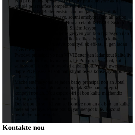
Pou pi bon devlopman, VIVIBetter pral amelyore ak refòm
konplè pou ranfòse compétitivité li yo ak
enfliyans.VIVIBetter ensiste sou bon jan kalite politik
patisipasyon tout anplwaye, soutni amelyorasyon ak kenbe
angajman pou chak kliyan.Nou ap etabli ISO9001 Sistèm
Asirans Kalite ak ISO14001 Sistèm Jesyon
Anviwònman.VIVIBetter te genyen yon bon repitasyon nan
men kliyan ak jesyon syantifik ak efikas, bon jan kalite
pwodwi, pri rezonab, sèvis ponktyèl ak efikas, ki gen ladan
sèvis OEM ak ODM.
Pwodwi prensipal yo nan VIVIBetter gen ladan tout kalite liv
timoun ak liv son, liv manyen, liv Pop up, liv nòmal, kat
salitasyon. ak kèk lòt pwodwi anbalaj tou.Nou fè pwodwi
dapre PDF oswa AI soti nan kliyan oswa konsepsyon pou yo
si li nesesè.
Mache entènasyonal se jaden batay prensipal nou an .total
buisiness soti nan aletranje okipe ak 80% nan antrepriz
konpayi nou an. Nou espere ofri pi bon kalite machandiz
kliyan yo soti nan tout mond yo.
Deviz nou an se "Kliyan se Bondye nou an ak bon jan kalite
mete an premye. Panse pou kliyan nenpòt ki lè. Rezoud
pwoblèm nan priyorite"
Kontakte nou