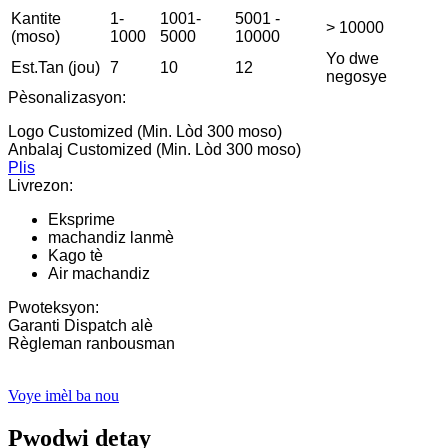
Kantite
1-
1001-
5001 -
> 10000
(moso)
1000
5000
10000
Yo dwe
Est.Tan (jou)
7
10
12
negosye
Pèsonalizasyon:
Logo Customized (Min. Lòd 300 moso)
Anbalaj Customized (Min. Lòd 300 moso)
Plis
Livrezon:
Eksprime
machandiz lanmè
Kago tè
Air machandiz
Pwoteksyon:
Garanti Dispatch alè
Règleman ranbousman
Voye imèl ba nou
Pwodwi detay