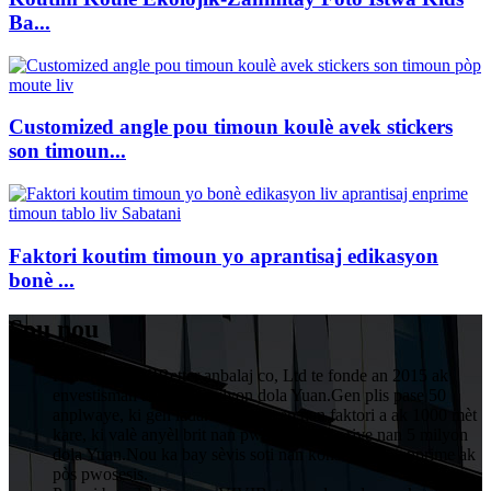
Ba...
Customized angle pou timoun koulè avek stickers
son timoun...
Faktori koutim timoun yo aprantisaj edikasyon
bonè ...
Sou nou
HuiZhou VIVIBetter anbalaj co, Ltd te fonde an 2015 ak
envestisman an nan 1 milyon dola Yuan.Gen plis pase 50
anplwaye, ki gen ladan 5 teknisyen nan faktori a ak 1000 mèt
kare, ki valè anyèl brit nan pwodiksyon te rive nan 5 milyon
dola Yuan.Nou ka bay sèvis soti nan konsepsyon, enprime ak
pòs pwosesis.