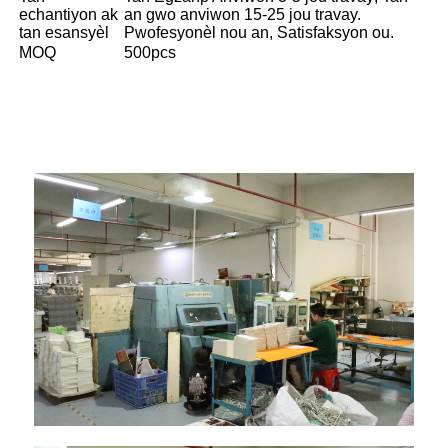
echantiyon ak
an gwo anviwon 15-25 jou travay.
tan esansyèl
Pwofesyonèl nou an, Satisfaksyon ou.
MOQ
500pcs