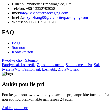
Huizhou Vivibetter Emballage co, Ltd
Telefòn: +86-13352793058
Imèl:
info@vivibetterpackaging.com
Imèl 2:
cissy_zhang88@vivibetterpackaging.com
Whatsapp: 008613926507061
FAQ
FAQ
Sou nou
Kontakte nou
Pwodwi cho
-
Sitemap
Pandye sak kosmetik
,
Zip sak kosmetik
,
Sak kosmetik Pu
,
Sak
twalèt PVC
,
Fashion sak kosmetik
,
Zip PVC sak
,
Ankèt pou lis pri
Pou kesyon sou pwodwi nou yo oswa lis pri, tanpri kite imel ou a ba
nou epi nou pral kontakte nan lespas 24 èdtan.
Ankèt pou lis pri