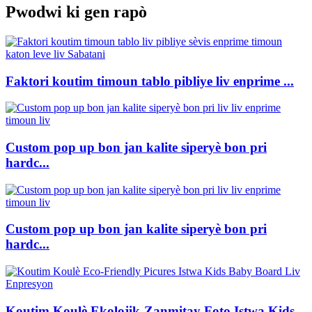
Pwodwi ki gen rapò
Faktori koutim timoun tablo pibliye liv enprime ...
Custom pop up bon jan kalite siperyè bon pri
hardc...
Custom pop up bon jan kalite siperyè bon pri
hardc...
Koutim Koulè Ekolojik-Zanmitay Foto Istwa Kids