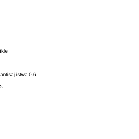
ikle
rantisaj istwa 0-6
o.