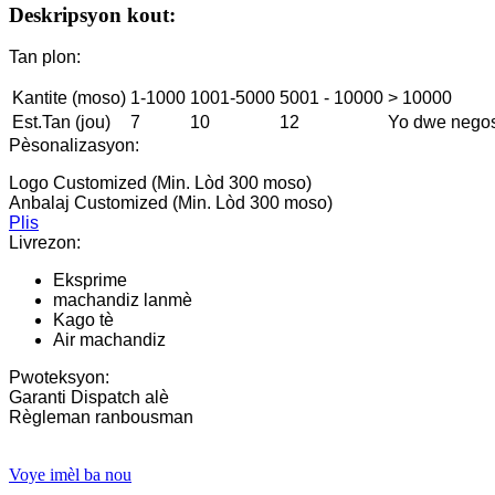
Deskripsyon kout:
Tan plon:
Kantite (moso)
1-1000
1001-5000
5001 - 10000
> 10000
Est.Tan (jou)
7
10
12
Yo dwe nego
Pèsonalizasyon:
Logo Customized (Min. Lòd 300 moso)
Anbalaj Customized (Min. Lòd 300 moso)
Plis
Livrezon:
Eksprime
machandiz lanmè
Kago tè
Air machandiz
Pwoteksyon:
Garanti Dispatch alè
Règleman ranbousman
Voye imèl ba nou