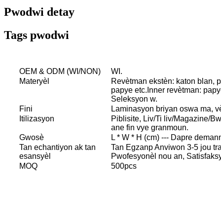
Pwodwi detay
Tags pwodwi
OEM & ODM (WI/NON)
WI.
Materyèl
Revètman ekstèn: katon blan, p
papye etc.Inner revètman: papy
Seleksyon w.
Fini
Laminasyon briyan oswa ma, vè
Itilizasyon
Piblisite, Liv/Ti liv/Magazine/Bw
ane fin vye granmoun.
Gwosè
L * W * H (cm) --- Dapre dema
Tan echantiyon ak tan
Tan Egzanp Anviwon 3-5 jou tra
esansyèl
Pwofesyonèl nou an, Satisfaks
MOQ
500pcs