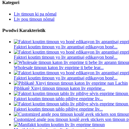
Kategori
Liv timoun ki pa nòmal
Liv pou timoun nòmal
Pwodwi Karakteristik
Faktori koutim timoun yo liv aprantisaj edikasyon bonè...
Faktori koutim timoun yo liv aprantisaj edikasyon bonè...
Wholesale timoun katon liv enprime ti bebe lear...
Faktori koutim timoun yo liv aprantisaj edikasyon bonè...
Piblikatè Xinyi timoun timoun katon liv enprime...
Faktori koutim timoun tablo pibliye enprime liv...
Faktori koutim timoun tablo pibliye enprime liv...
Customized angle pou timoun koulè avek stickers son timoun p.