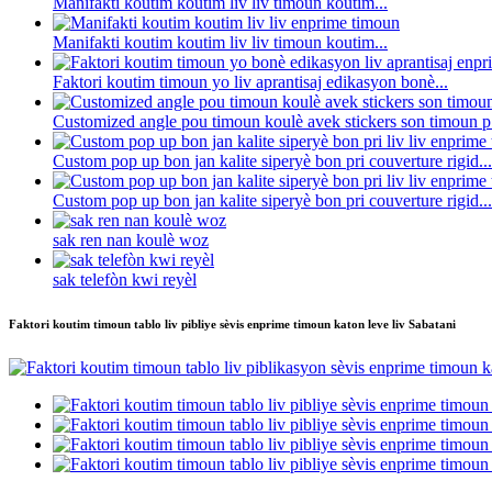
Manifakti koutim koutim liv liv timoun koutim...
Manifakti koutim koutim liv liv timoun koutim...
Faktori koutim timoun yo liv aprantisaj edikasyon bonè...
Customized angle pou timoun koulè avek stickers son timoun p.
Custom pop up bon jan kalite siperyè bon pri couverture rigid...
Custom pop up bon jan kalite siperyè bon pri couverture rigid...
sak ren nan koulè woz
sak telefòn kwi reyèl
Faktori koutim timoun tablo liv pibliye sèvis enprime timoun katon leve liv Sabatani