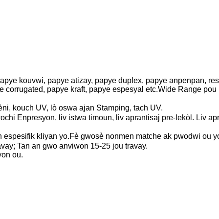
apye kouvwi, papye atizay, papye duplex, papye anpenpan, res
e corrugated, papye kraft, papye espesyal etc.Wide Range pou
ni, kouch UV, lò oswa ajan Stamping, tach UV.
ochi Enpresyon, liv istwa timoun, liv aprantisaj pre-lekòl. Liv ap
nn espesifik kliyan yo.Fè gwosè nonmen matche ak pwodwi ou y
vay; Tan an gwo anviwon 15-25 jou travay.
yon ou.