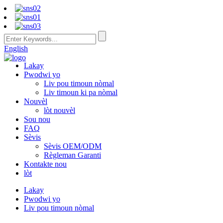
English
Lakay
Pwodwi yo
Liv pou timoun nòmal
Liv timoun ki pa nòmal
Nouvèl
lòt nouvèl
Sou nou
FAQ
Sèvis
Sèvis OEM/ODM
Règleman Garanti
Kontakte nou
lòt
Lakay
Pwodwi yo
Liv pou timoun nòmal